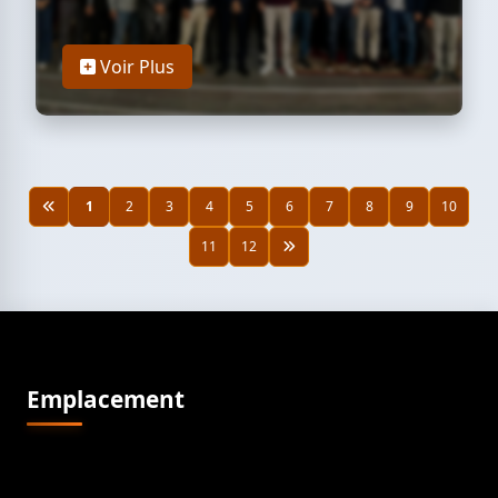
Voir Plus
1
2
3
4
5
6
7
8
9
10
11
12
Emplacement