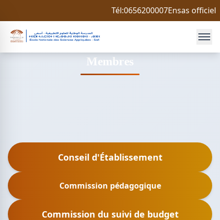
Tél:0656200007
Ensas officiel
Membres
Conseil d'Établissement
Commission pédagogique
Commission du suivi de budget