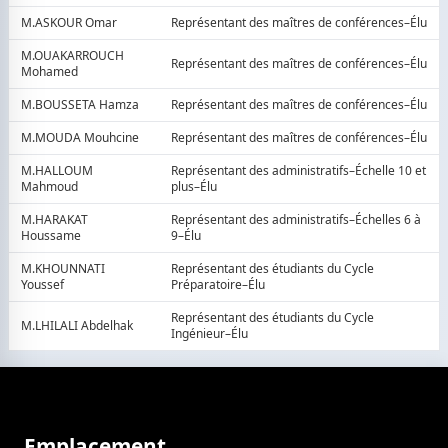
M.ASKOUR Omar
Représentant des maîtres de conférences–Élu
M.OUAKARROUCH
Représentant des maîtres de conférences–Élu
Mohamed
M.BOUSSETA Hamza
Représentant des maîtres de conférences–Élu
M.MOUDA Mouhcine
Représentant des maîtres de conférences–Élu
M.HALLOUM
Représentant des administratifs–Échelle 10 et
Mahmoud
plus–Élu
M.HARAKAT
Représentant des administratifs–Échelles 6 à
Houssame
9–Élu
M.KHOUNNATI
Représentant des étudiants du Cycle
Youssef
Préparatoire–Élu
Représentant des étudiants du Cycle
M.LHILALI Abdelhak
Ingénieur–Élu
Emplacement