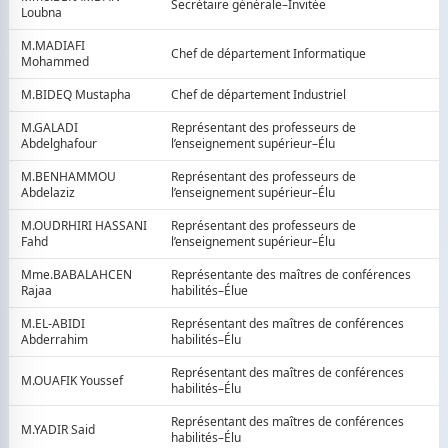
Secrétaire générale–Invitée
Loubna
M.MADIAFI
Chef de département Informatique
Mohammed
M.BIDEQ Mustapha
Chef de département Industriel
M.GALADI
Représentant des professeurs de
Abdelghafour
l’enseignement supérieur–Élu
M.BENHAMMOU
Représentant des professeurs de
Abdelaziz
l’enseignement supérieur–Élu
M.OUDRHIRI HASSANI
Représentant des professeurs de
Fahd
l’enseignement supérieur–Élu
Mme.BABALAHCEN
Représentante des maîtres de conférences
Rajaa
habilités–Élue
M.EL-ABIDI
Représentant des maîtres de conférences
Abderrahim
habilités–Élu
Représentant des maîtres de conférences
M.OUAFIK Youssef
habilités–Élu
Représentant des maîtres de conférences
M.YADIR Said
habilités–Élu